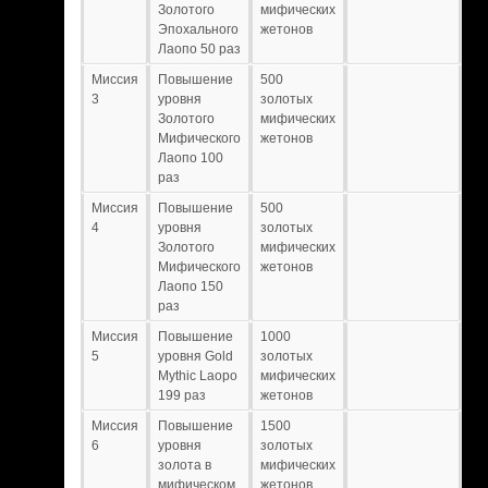
Золотого
мифических
Эпохального
жетонов
Лаопо 50 раз
Миссия
Повышение
500
3
уровня
золотых
Золотого
мифических
Мифического
жетонов
Лаопо 100
раз
Миссия
Повышение
500
4
уровня
золотых
Золотого
мифических
Мифического
жетонов
Лаопо 150
раз
Миссия
Повышение
1000
5
уровня Gold
золотых
Mythic Laopo
мифических
199 раз
жетонов
Миссия
Повышение
1500
6
уровня
золотых
золота в
мифических
мифическом
жетонов