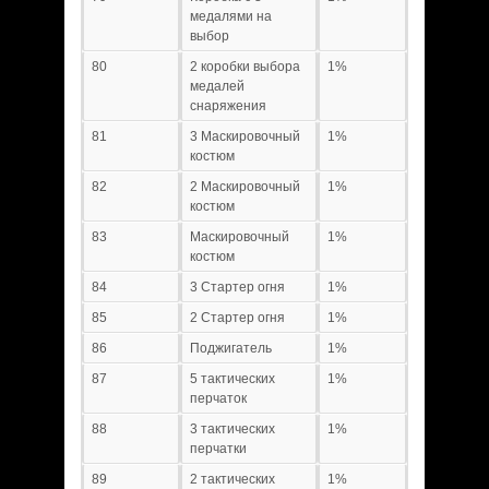
медалями на
выбор
80
2 коробки выбора
1%
медалей
снаряжения
81
3 Маскировочный
1%
костюм
82
2 Маскировочный
1%
костюм
83
Маскировочный
1%
костюм
84
3 Стартер огня
1%
85
2 Стартер огня
1%
86
Поджигатель
1%
87
5 тактических
1%
перчаток
88
3 тактических
1%
перчатки
89
2 тактических
1%