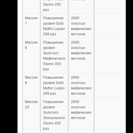
Лаопо 250
раз
Миссия
Повышение
2000
7
уровня Gold
золотых
Mythic Laopo
мифических
299 раз
жетонов
Миссия
Повышение
2000
8
уровня
золотых
Золотого
мифических
Мифического
жетонов
Лаопо 350
раз
Миссия
Повышение
2000
9
уровня Gold
золотых
Mythic Laopo
мифических
399 раз
жетонов
Миссия
Повышение
2000
10
уровня
золотых
Золотого
мифических
Эпохального
жетонов
Лаопо 450
раз