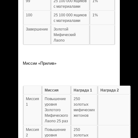
99
25 100 000 ящиков
1%
с материалами
100
25 100 000 ящиков
1%
с материалами
Завершение
Золотой
Мифический
Лаопо
Миссии «Прилив»
Миссия
Награда 1
Награда 2
Миссия
Повышение
250
1
уровня
золотых
Золотого
мифических
Мифического
жетонов
Лаопо 25 раз
Миссия
Повышение
250
2
уровня
золотых