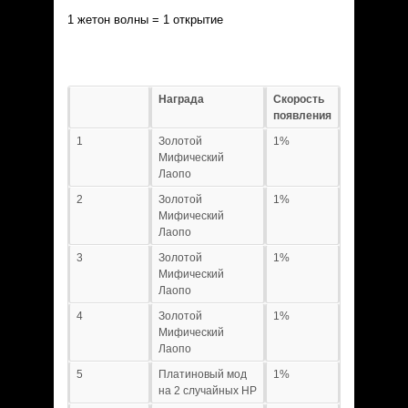
1 жетон волны = 1 открытие
Награда
Скорость
появления
1
Золотой
1%
Мифический
Лаопо
2
Золотой
1%
Мифический
Лаопо
3
Золотой
1%
Мифический
Лаопо
4
Золотой
1%
Мифический
Лаопо
5
Платиновый мод
1%
на 2 случайных HP