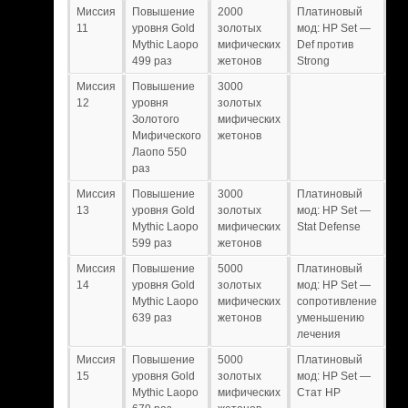
Миссия
Повышение
2000
Платиновый
11
уровня Gold
золотых
мод: HP Set —
Mythic Laopo
мифических
Def против
499 раз
жетонов
Strong
Миссия
Повышение
3000
12
уровня
золотых
Золотого
мифических
Мифического
жетонов
Лаопо 550
раз
Миссия
Повышение
3000
Платиновый
13
уровня Gold
золотых
мод: HP Set —
Mythic Laopo
мифических
Stat Defense
599 раз
жетонов
Миссия
Повышение
5000
Платиновый
14
уровня Gold
золотых
мод: HP Set —
Mythic Laopo
мифических
сопротивление
639 раз
жетонов
уменьшению
лечения
Миссия
Повышение
5000
Платиновый
15
уровня Gold
золотых
мод: HP Set —
Mythic Laopo
мифических
Стат HP