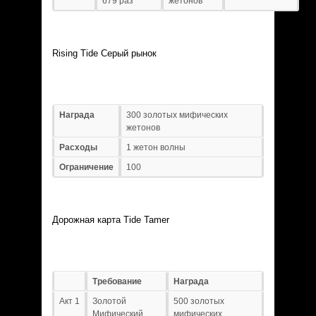
679 раз
жетонов
Rising Tide Серый рынок
Награда
300 золотых мифических
жетонов
Расходы
1 жетон волны
Ограничение
100
Дорожная карта Tide Tamer
Требование
Награда
Акт 1
Золотой
500 золотых
Мифический
мифических