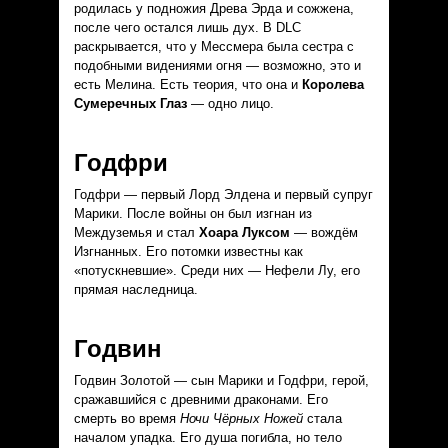
родилась у подножия Древа Эрда и сожжена,
после чего остался лишь дух. В DLC
раскрывается, что у Мессмера была сестра с
подобными видениями огня — возможно, это и
есть Мелина. Есть теория, что она и
Королева
Сумеречных Глаз
— одно лицо.
Годфри
Годфри — первый Лорд Элдена и первый супруг
Марики. После войны он был изгнан из
Междуземья и стал
Хоара Луксом
— вождём
Изгнанных. Его потомки известны как
«потускневшие». Среди них — Нефели Лу, его
прямая наследница.
Годвин
Годвин Золотой — сын Марики и Годфри, герой,
сражавшийся с древними драконами. Его
смерть во время
Ночи Чёрных Ножей
стала
началом упадка. Его душа погибла, но тело