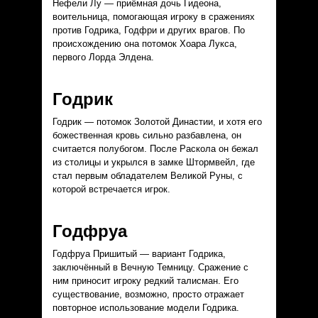
Нефели Лу — приёмная дочь Гидеона,
воительница, помогающая игроку в сражениях
против Годрика, Годфри и других врагов. По
происхождению она потомок Хоара Лукса,
первого Лорда Элдена.
Годрик
Годрик — потомок Золотой Династии, и хотя его
божественная кровь сильно разбавлена, он
считается полубогом. После Раскола он бежал
из столицы и укрылся в замке Штормвейл, где
стал первым обладателем Великой Руны, с
которой встречается игрок.
Годфруа
Годфруа Пришитый — вариант Годрика,
заключённый в Вечную Темницу. Сражение с
ним приносит игроку редкий талисман. Его
существование, возможно, просто отражает
повторное использование модели Годрика.