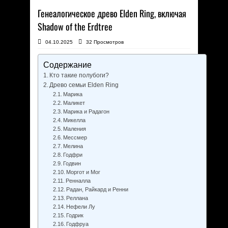
Генеалогическое древо Elden Ring, включая
Shadow of the Erdtree
04.10.2025
32 Просмотров
Содержание
Кто такие полубоги?
Древо семьи Elden Ring
Марика
Маликет
Марика и Радагон
Микелла
Маления
Мессмер
Мелина
Годфри
Годвин
Моргот и Мог
Ренналла
Радан, Райкард и Ренни
Реллана
Нефели Лу
Годрик
Годфруа