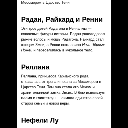
Мессмером в Царство Тени.
Радан, Райкард и Ренни
Эти трое детей Радагона и Ренналлы —
ключевые фигуры истории. Радан унаследовал
рыжие волосы и мощь Радагона, Райкард стал
жрецом Змеи, а Ренни возглавила
Ночь Чёрных
Ножей
и переселилась в кукольное тело.
Реллана
Реллана, принцесса Карианского рода,
отказалась от трона и пошла за Мессмером в
Царство Тени. Там она стала его Мечом и
хранительницей замка Энсис. В бою использует
пламя и глинтстоун — символ единства своей
старой семьи и новой веры.
Нефели Лу