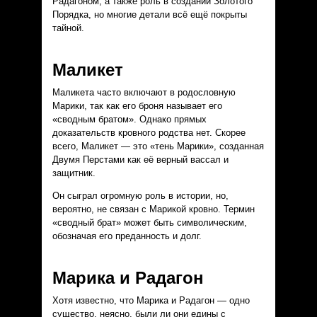
Радагоном, а также роль в создании Золотого
Порядка, но многие детали всё ещё покрыты
тайной.
Маликет
Маликета часто включают в родословную
Марики, так как его броня называет его
«сводным братом». Однако прямых
доказательств кровного родства нет. Скорее
всего, Маликет — это «тень Марики», созданная
Двумя Перстами как её верный вассал и
защитник.
Он сыграл огромную роль в истории, но,
вероятно, не связан с Марикой кровно. Термин
«сводный брат» может быть символическим,
обозначая его преданность и долг.
Марика и Радагон
Хотя известно, что Марика и Радагон — одно
существо, неясно, были ли они едины с