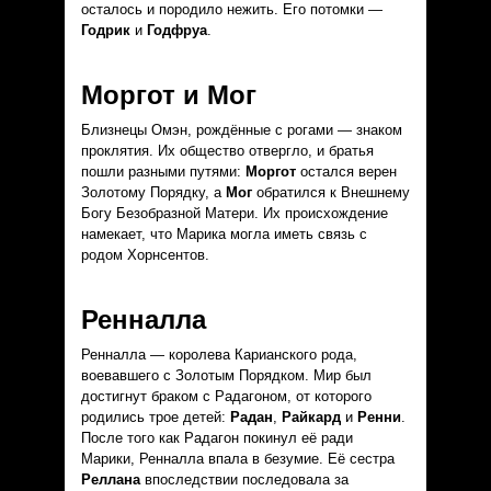
осталось и породило нежить. Его потомки —
Годрик
и
Годфруа
.
Моргот и Мог
Близнецы Омэн, рождённые с рогами — знаком
проклятия. Их общество отвергло, и братья
пошли разными путями:
Моргот
остался верен
Золотому Порядку, а
Мог
обратился к Внешнему
Богу Безобразной Матери. Их происхождение
намекает, что Марика могла иметь связь с
родом Хорнсентов.
Ренналла
Ренналла — королева Карианского рода,
воевавшего с Золотым Порядком. Мир был
достигнут браком с Радагоном, от которого
родились трое детей:
Радан
,
Райкард
и
Ренни
.
После того как Радагон покинул её ради
Марики, Ренналла впала в безумие. Её сестра
Реллана
впоследствии последовала за