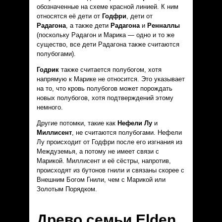
обозначенные на схеме красной линией. К ним
относятся её дети от
Годфри
, дети от
Радагона
, а также дети
Радагона
и
Ренналлы
(поскольку Радaгон и Марика — одно и то же
существо, все дети Радагона также считаются
полубогами).
Годрик
также считается полубогом, хотя
напрямую к Марике не относится. Это указывает
на то, что кровь полубогов может порождать
новых полубогов, хотя подтверждений этому
немного.
Другие потомки, такие как
Нефели Лу
и
Миллисент
, не считаются полубогами. Нефели
Лу происходит от Годфри после его изгнания из
Междуземья, а потому не имеет связи с
Марикой. Миллисент и её сёстры, напротив,
происходят из бутонов гнили и связаны скорее с
Внешним Богом Гнили, чем с Марикой или
Золотым Порядком.
Древо семьи Elden