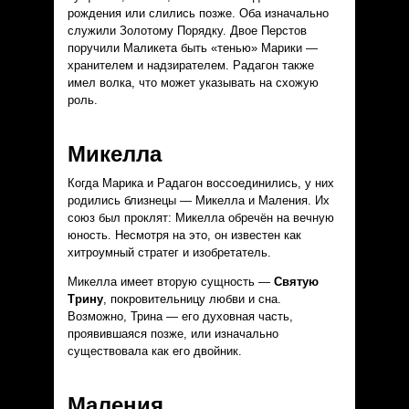
рождения или слились позже. Оба изначально
служили Золотому Порядку. Двое Перстов
поручили Маликета быть «тенью» Марики —
хранителем и надзирателем. Радагон также
имел волка, что может указывать на схожую
роль.
Микелла
Когда Марика и Радагон воссоединились, у них
родились близнецы — Микелла и Маления. Их
союз был проклят: Микелла обречён на вечную
юность. Несмотря на это, он известен как
хитроумный стратег и изобретатель.
Микелла имеет вторую сущность —
Святую
Трину
, покровительницу любви и сна.
Возможно, Трина — его духовная часть,
проявившаяся позже, или изначально
существовала как его двойник.
Маления